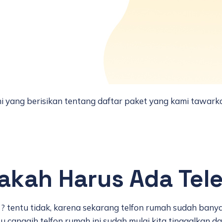
ini yang berisikan tentang daftar paket yang kami tawark
pakah Harus Ada Te
? tentu tidak, karena sekarang telfon rumah sudah banya
canggih telfon rumah ini sudah mulai kita tinggalkan d