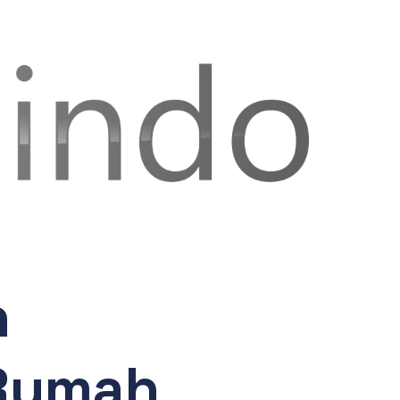
h
 Rumah