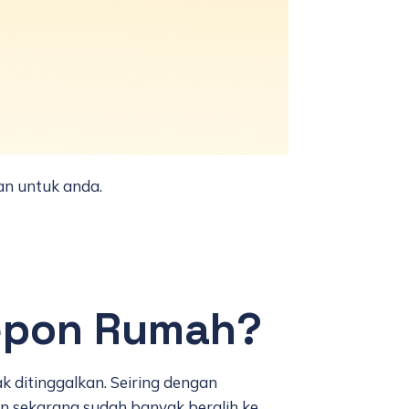
an untuk anda.
lepon Rumah?
k ditinggalkan. Seiring dengan
an sekarang sudah banyak beralih ke