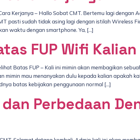
 Cara Kerjanya – Hallo Sobat CMT. Bertemu lagi dengan Ad
T pasti sudah tidak asing lagi dengan istilah Wireless Fi
an waktu dengan smartphone. Ya, […]
tas FUP Wifi Kalian
lihat Batas FUP – Kali ini mimin akan membagikan sebuah
 mimin mau menanyakan dulu kepada kalian apakah kalia
udnya batas kebijakan penggunaan normal […]
6 dan Perbedaan De
 CMT. Selamat datang kembali. Admin kali ini akan membah