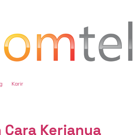
g
Karir
n Cara Kerjanya