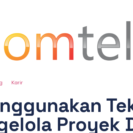
g
Karir
nggunakan Tek
elola Proyek