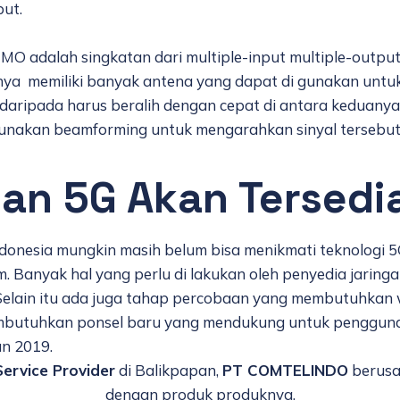
but.
O adalah singkatan dari multiple-input multiple-output
nya memiliki banyak antena yang dapat di gunakan unt
 daripada harus beralih dengan cepat di antara keduan
i gunakan beamforming untuk mengarahkan sinyal tersebu
an 5G Akan Tersedi
Indonesia mungkin masih belum bisa menikmati teknologi
Banyak hal yang perlu di lakukan oleh penyedia jaringan
. Selain itu ada juga tahap percobaan yang membutuhkan w
 membutuhkan ponsel baru yang mendukung untuk pengguna
un 2019.
ervice Provider
di Balikpapan,
PT COMTELINDO
berusa
dengan produk produknya.