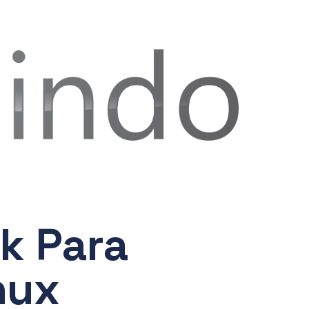
uk Para
nux