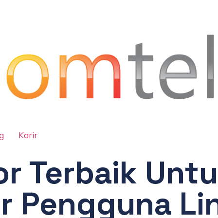
g
Karir
or Terbaik Unt
r Pengguna Li